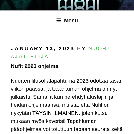
Skip
to
Nuorten filosofiatapahtuma 17.-18.1.2025
NUFIT
content
Menu
POSTED
JANUARY 13, 2023
BY
NUORI
ON
AJATTELIJA
Nufit 2023 ohjelma
Nuorten filosofiatapahtuma 2023 odottaa tasan
viikon päässä, ja tapahtuman ohjelma on nyt
julkaistu. Samalla kun perehdyt alustajiin ja
heidän ohjelmaansa, muista, että Nufit on
nykyään TÄYSIN ILMAINEN, joten kutsu
mukaan myös kaverisi! Tapahtuman
pääohjelmaa voi totuttuun tapaan seurata sekä