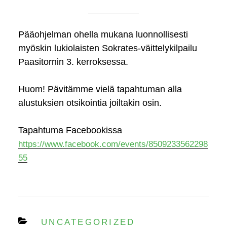
Pääohjelman ohella mukana luonnollisesti
myöskin lukiolaisten Sokrates-väittelykilpailu
Paasitornin 3. kerroksessa.
Huom! Pävitämme vielä tapahtuman alla
alustuksien otsikointia joiltakin osin.
Tapahtuma Facebookissa
https://www.facebook.com/events/8509233562298
55
CATEGORIES
UNCATEGORIZED