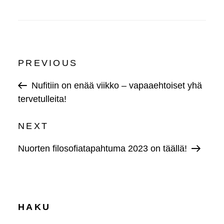
Post
Previous
PREVIOUS
navigation
Post
Nufitiin on enää viikko – vapaaehtoiset yhä
tervetulleita!
Next
NEXT
Post
Nuorten filosofiatapahtuma 2023 on täällä!
HAKU